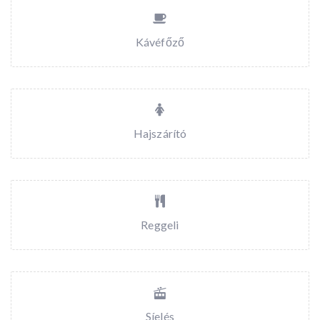
Kávéfőző
Hajszárító
Reggeli
Síelés