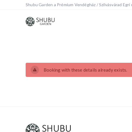
Shubu Garden a Prémium Vendégház / Szilvásvárad Egri 
Booking with these details already exists.