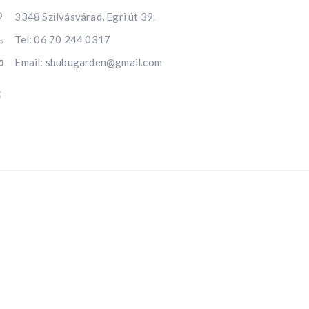
3348 Szilvásvárad, Egri út 39.
Tel: 06 70 244 0317
Email: shubugarden@gmail.com